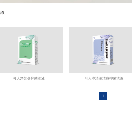
洗液
可人净苦参抑菌洗液
可人净清泊洁身抑菌洗液
1