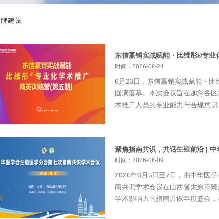
品牌建设
东信赢销实战赋能・比维彤®专业化
时间：2026-06-24
6月23日，东信赢销实战赋能・
圆满落幕。本次会议旨在加深各区
术推广人员的专业能力与合规意识，
聚焦指南共识，共话生殖前沿 | 中
时间：2026-06-09
2026年6月5日至7日，由中华
南共识学术会议在山西省太原市隆
学术影响力的指南共识年度盛会，本