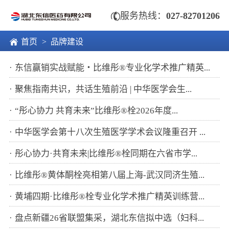

服务热线：
027-82701206

首页
> 品牌建设
东信赢销实战赋能・比维彤®专业化学术推广精英...
聚焦指南共识，共话生殖前沿 | 中华医学会生...
“彤心协力 共育未来”比维彤®栓2026年度...
中华医学会第十八次生殖医学学术会议隆重召开 ...
彤心协力·共育未来|比维彤®栓同期在六省市学...
比维彤®黄体酮栓亮相第八届上海-武汉同济生殖...
黄埔四期·比维彤®栓专业化学术推广精英训练营...
盘点新疆26省联盟集采，湖北东信拟中选（妇科...