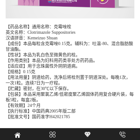
【药品名称】
通用名称：克霉唑栓
英文名称：Clotrimazole Suppositories
汉语拼音：Kemeizuo Shuan
【成份】
本品每粒含克霉唑0.15克。辅料为：吐温-80、混合脂肪酸
甘油酯。
【性状】
本品为乳白色至微黄色的栓。
【作用类别】
本品为妇科用药类非处方药药品。
【适应症】
用于念珠菌性外阴阴道病。
【规格】
0.15克
【用法用量】
阴道给药，洗净后将栓剂置于阴道深处。每晚1次，
一次1粒。连续7日为一疗程。
【贮藏】
密封，在30℃以下保存。
【包装】
本品采用聚氯乙烯/低密度聚乙烯固体药用复合硬片装，每
板5粒，每盒2板。
【有效期】24个月
【执行标准】中国药典2005年版二部
【批准文号】国药准字H42021785



