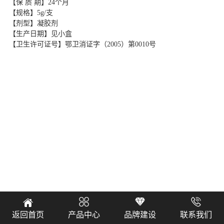
【保 质 期】24个月
【规格】5g/支
【剂
型】凝胶剂
【生产日期】见小盒
【卫生许可证号】鄂卫消证字（2005）第0010号




返回首页
产品中心
品牌建设
联系我们