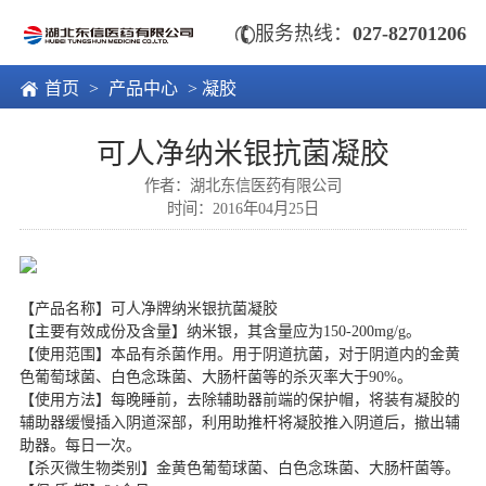

服务热线：
027-82701206

首页
>
产品中心
> 凝胶
可人净纳米银抗菌凝胶
作者：湖北东信医药有限公司
时间：2016年04月25日
【产品名称】可人净牌纳米银抗菌凝胶
【主要有效成份及含量】纳米银，其含量应为150-200mg/g。
【使用范围】本品有杀菌作用。用于阴道抗菌，对于阴道内的金黄
色葡萄球菌、白色念珠菌、大肠杆菌等的杀灭率大于90%。
【使用方法】每晚睡前，去除辅助器前端的保护帽，将装有凝胶的
辅助器缓慢插入阴道深部，利用助推杆将凝胶推入阴道后，撤出辅
助器。每日一次。
【杀灭微生物类别】金黄色葡萄球菌、白色念珠菌、大肠杆菌等。